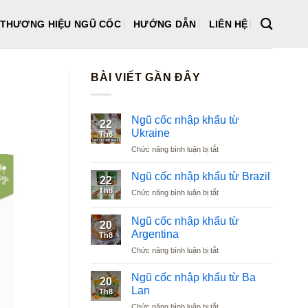
THƯƠNG HIỆU NGŨ CỐC
HƯỚNG DẪN
LIÊN HỆ
BÀI VIẾT GẦN ĐÂY
Ngũ cốc nhập khẩu từ
22
Ukraine
Th8
ở
Chức năng bình luận bị tắt
Ngũ
cốc
Ngũ cốc nhập khẩu từ Brazil
22
nhập
Th8
ở
Chức năng bình luận bị tắt
khẩu
Ngũ
từ
cốc
Ukraine
Ngũ cốc nhập khẩu từ
20
nhập
Argentina
Th8
khẩu
ở
Chức năng bình luận bị tắt
từ
Ngũ
Brazil
cốc
Ngũ cốc nhập khẩu từ Ba
20
nhập
Lan
Th8
khẩu
ở
Chức năng bình luận bị tắt
từ