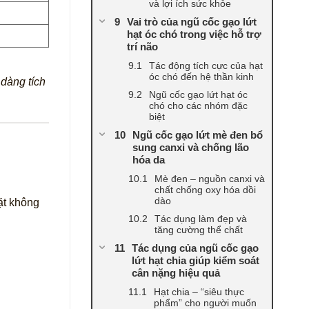
và lợi ích sức khỏe
Vai trò của ngũ cốc gạo lứt
hạt óc chó trong việc hỗ trợ
trí não
Tác động tích cực của hạt
óc chó đến hệ thần kinh
 dàng tích
Ngũ cốc gạo lứt hạt óc
chó cho các nhóm đặc
biệt
Ngũ cốc gạo lứt mè đen bổ
sung canxi và chống lão
hóa da
Mè đen – nguồn canxi và
chất chống oxy hóa dồi
dào
ặt không
Tác dụng làm đẹp và
tăng cường thể chất
Tác dụng của ngũ cốc gạo
lứt hạt chia giúp kiểm soát
cân nặng hiệu quả
Hạt chia – “siêu thực
phẩm” cho người muốn