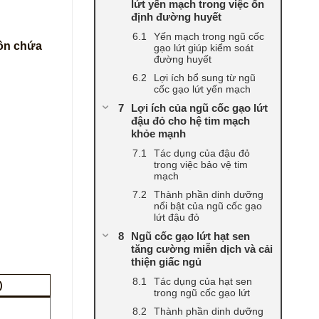
lứt yến mạch trong việc ổn
định đường huyết
Yến mạch trong ngũ cốc
ồn chứa
gạo lứt giúp kiểm soát
đường huyết
Lợi ích bổ sung từ ngũ
cốc gạo lứt yến mạch
Lợi ích của ngũ cốc gạo lứt
đậu đỏ cho hệ tim mạch
khỏe mạnh
Tác dụng của đậu đỏ
trong việc bảo vệ tim
mạch
Thành phần dinh dưỡng
nổi bật của ngũ cốc gạo
lứt đậu đỏ
Ngũ cốc gạo lứt hạt sen
tăng cường miễn dịch và cải
thiện giấc ngủ
Tác dụng của hạt sen
)
trong ngũ cốc gạo lứt
Thành phần dinh dưỡng