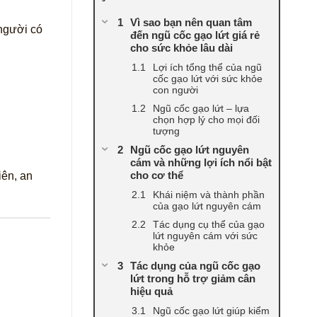
Vì sao bạn nên quan tâm
 người có
đến ngũ cốc gạo lứt giá rẻ
cho sức khỏe lâu dài
Lợi ích tổng thể của ngũ
cốc gạo lứt với sức khỏe
con người
Ngũ cốc gạo lứt – lựa
chọn hợp lý cho mọi đối
tượng
Ngũ cốc gạo lứt nguyên
cám và những lợi ích nổi bật
cho cơ thể
iên, an
Khái niệm và thành phần
của gạo lứt nguyên cám
Tác dụng cụ thể của gạo
lứt nguyên cám với sức
khỏe
Tác dụng của ngũ cốc gạo
lứt trong hỗ trợ giảm cân
hiệu quả
Ngũ cốc gạo lứt giúp kiểm