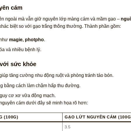
uyên cám
ấu bên ngoài mà vẫn giữ nguyên lớp màng cám và mầm gạo –
ngu
 khác biệt so với gạo trắng thông thường. Thành phần gồm:
 như
magie, photpho
.
óa và nhiều bệnh lý.
 với sức khỏe
giúp tăng cường nhu động ruột và phòng tránh táo bón.
ờng bằng cách làm chậm hấp thu đường.
nguy cơ xơ vữa động mạch.
 nguyên cám dưới đây sẽ minh họa rõ hơn:
 (100G)
GẠO LỨT NGUYÊN CÁM (100G
3.5