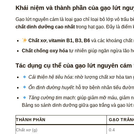
Khái niệm và thành phần của gạo lứt ng
Gạo lứt nguyên cám là loại gạo chỉ loại bỏ lớp vỏ tr
chất dinh dưỡng cao nhất
trong hạt gạo. Đây là điểm
Chất xơ, vitamin B1, B3, B6
và các khoáng chất
Chất chống oxy hóa
tự nhiên giúp ngăn ngừa lão h
Tác dụng cụ thể của gạo lứt nguyên cám
Cải thiện hệ tiêu hóa
: nhờ lượng chất xơ hòa tan 
Ổn định đường huyết
: hỗ trợ bệnh nhân tiểu đư
Tăng cường tim mạch
: giúp giảm mỡ máu, giảm 
Bảng so sánh dinh dưỡng giữa gạo trắng và gạo lứt
THÀNH PHẦN
GẠO TRẮNG
Chất xơ (g)
0.4