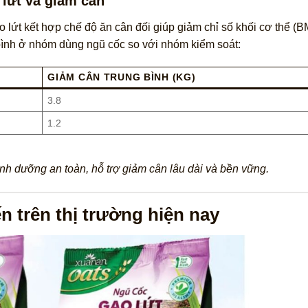
lứt và giảm cân
lứt kết hợp chế độ ăn cân đối giúp giảm chỉ số khối cơ thể (B
bình ở nhóm dùng ngũ cốc so với nhóm kiểm soát:
GIẢM CÂN TRUNG BÌNH (KG)
3.8
1.2
nh dưỡng an toàn, hỗ trợ giảm cân lâu dài và bền vững.
n trên thị trường hiện nay