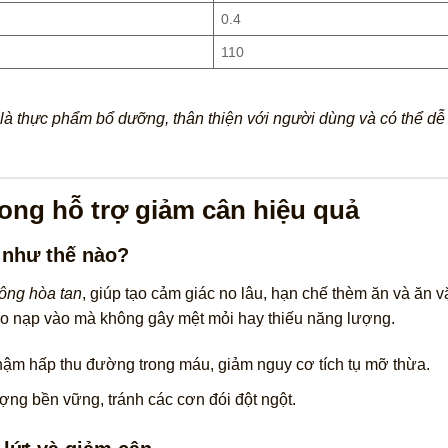
0.4
110
là thực phẩm bổ dưỡng, thân thiện với người dùng và có thể dễ
rong hỗ trợ giảm cân hiệu quả
 như thế nào?
hông hòa tan
, giúp tạo cảm giác no lâu, hạn chế thèm ăn và ăn v
alo nạp vào mà không gây mệt mỏi hay thiếu năng lượng.
 chậm hấp thu đường trong máu, giảm nguy cơ tích tụ mỡ thừa.
ợng bền vững, tránh các cơn đói đột ngột.