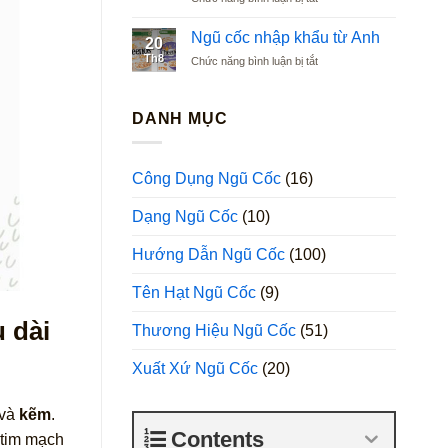
Ngũ
Argentina
cốc
Ngũ cốc nhập khẩu từ Anh
20
nhập
Th8
ở
Chức năng bình luận bị tắt
khẩu
Ngũ
từ
cốc
Ba
nhập
DANH MỤC
Lan
khẩu
từ
Anh
Công Dụng Ngũ Cốc
(16)
Dạng Ngũ Cốc
(10)
Hướng Dẫn Ngũ Cốc
(100)
Tên Hạt Ngũ Cốc
(9)
 dài
Thương Hiệu Ngũ Cốc
(51)
Xuất Xứ Ngũ Cốc
(20)
và
kẽm
.
Contents
 tim mạch