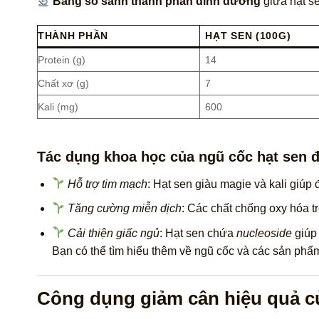
Bảng so sánh thành phần dinh dưỡng
giữa hạt se
THÀNH PHẦN
HẠT SEN (100G)
Protein (g)
14
Chất xơ (g)
7
Kali (mg)
600
Tác dụng khoa học của ngũ cốc hạt sen đ
Hỗ trợ tim mạch
: Hạt sen giàu magie và kali giúp
Tăng cường miễn dịch
: Các chất chống oxy hóa t
Cải thiện giấc ngủ
: Hạt sen chứa
nucleoside
giúp 
Bạn có thể tìm hiểu thêm về ngũ cốc và các sản phẩm
Công dụng giảm cân hiệu quả củ