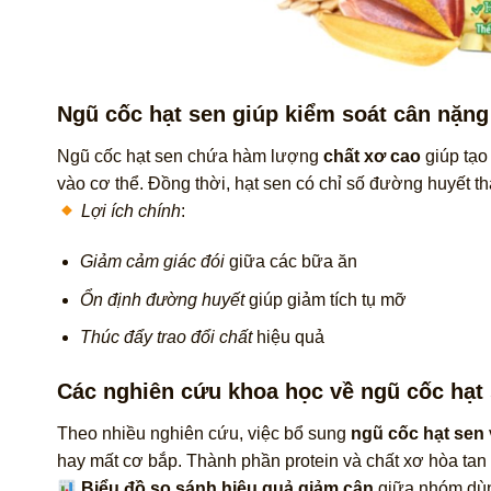
Ngũ cốc hạt sen giúp kiểm soát cân nặng
Ngũ cốc hạt sen chứa hàm lượng
chất xơ cao
giúp tạo
vào cơ thể. Đồng thời, hạt sen có chỉ số đường huyết t
Lợi ích chính
:
Giảm cảm giác đói
giữa các bữa ăn
Ổn định đường huyết
giúp giảm tích tụ mỡ
Thúc đẩy trao đổi chất
hiệu quả
Các nghiên cứu khoa học về ngũ cốc hạt 
Theo nhiều nghiên cứu, việc bổ sung
ngũ cốc hạt sen
hay mất cơ bắp. Thành phần protein và chất xơ hòa tan tr
Biểu đồ so sánh hiệu quả giảm cân
giữa nhóm dùn