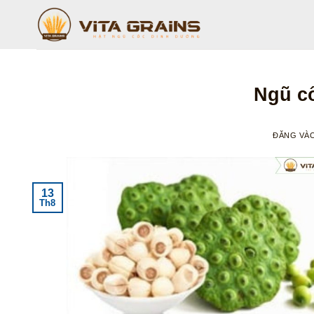
Bỏ
qua
nội
dung
Ngũ cố
ĐĂNG VÀ
13
Th8