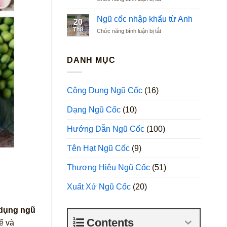
Ngũ
Argentina
cốc
Ngũ cốc nhập khẩu từ Anh
20
nhập
Th8
ở
Chức năng bình luận bị tắt
khẩu
Ngũ
từ
cốc
Ba
nhập
DANH MỤC
Lan
khẩu
từ
Anh
Công Dụng Ngũ Cốc
(16)
Dạng Ngũ Cốc
(10)
Hướng Dẫn Ngũ Cốc
(100)
Tên Hạt Ngũ Cốc
(9)
Thương Hiệu Ngũ Cốc
(51)
Xuất Xứ Ngũ Cốc
(20)
dụng ngũ
Contents
ể và