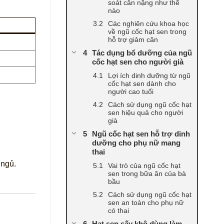
soát cân nặng như thế
nào
Các nghiên cứu khoa học
về ngũ cốc hạt sen trong
hỗ trợ giảm cân
Tác dụng bổ dưỡng của ngũ
cốc hạt sen cho người già
Lợi ích dinh dưỡng từ ngũ
cốc hạt sen dành cho
người cao tuổi
Cách sử dụng ngũ cốc hạt
sen hiệu quả cho người
già
Ngũ cốc hạt sen hỗ trợ dinh
dưỡng cho phụ nữ mang
thai
 ngủ.
Vai trò của ngũ cốc hạt
sen trong bữa ăn của bà
bầu
Cách sử dụng ngũ cốc hạt
sen an toàn cho phụ nữ
có thai
Hạt sen sấy khô dùng làm