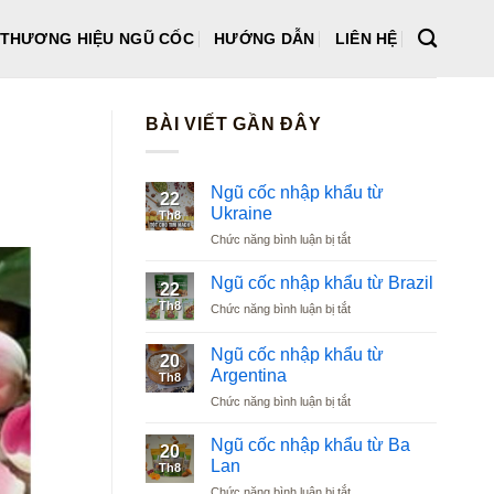
THƯƠNG HIỆU NGŨ CỐC
HƯỚNG DẪN
LIÊN HỆ
BÀI VIẾT GẦN ĐÂY
Ngũ cốc nhập khẩu từ
22
Ukraine
Th8
ở
Chức năng bình luận bị tắt
Ngũ
cốc
Ngũ cốc nhập khẩu từ Brazil
22
nhập
Th8
ở
Chức năng bình luận bị tắt
khẩu
Ngũ
từ
cốc
Ukraine
Ngũ cốc nhập khẩu từ
20
nhập
Argentina
Th8
khẩu
ở
Chức năng bình luận bị tắt
từ
Ngũ
Brazil
cốc
Ngũ cốc nhập khẩu từ Ba
20
nhập
Lan
Th8
khẩu
ở
Chức năng bình luận bị tắt
từ