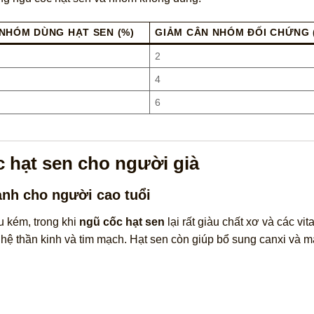
NHÓM DÙNG HẠT SEN (%)
GIẢM CÂN NHÓM ĐỐI CHỨNG 
2
4
6
 hạt sen cho người già
ành cho người cao tuổi
u kém, trong khi
ngũ cốc hạt sen
lại rất giàu chất xơ và các vi
ệ thần kinh và tim mạch. Hạt sen còn giúp bổ sung canxi và m