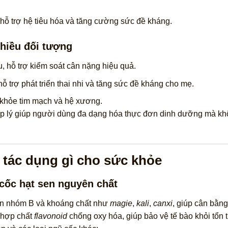
hỗ trợ hệ tiêu hóa và tăng cường sức đề kháng.
nhiều đối tượng
lâu, hỗ trợ kiểm soát cân nặng hiệu quả.
ỗ trợ phát triển thai nhi và tăng sức đề kháng cho mẹ.
c khỏe tim mạch và hệ xương.
ợp lý giúp người dùng đa dạng hóa thực đơn dinh dưỡng mà kh
 tác dụng gì cho sức khỏe
cốc hạt sen nguyên chất
min nhóm B và khoáng chất như
magie
,
kali
,
canxi
, giúp cân bằng
ó hợp chất
flavonoid
chống oxy hóa, giúp bảo vệ tế bào khỏi tổn