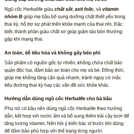
Ngũ cốc Herbalife giàu
chất sắt
,
axit folic
, và
vitamin
nhóm B
giúp mẹ bầu bổ sung dưỡng chất thiết yếu trong
thai kỳ, hỗ trợ sự phát triển khỏe mạnh của thai nhi. Đặc
biệt, thành phần giàu chất xơ giúp giảm táo bón thường
gặp khi mang thai.
An toàn, dễ tiêu hóa và không gây béo phì
Sản phẩm có nguồn gốc tự nhiên, không chứa chất bảo
quản độc hại, đảm bảo an toàn cho mẹ và bé. Đồng thời,
giúp mẹ không tăng cân quá nhanh, tránh nguy cơ mắc
tiểu đường thai kỳ hay các vấn đề sức khỏe khác.
Hướng dẫn dùng ngũ cốc Herbalife cho bà bầu
Phụ nữ có bầu nên dùng ngũ cốc Herbalife theo hướng
dẫn, kết hợp với nước ấm và bổ sung thêm trái cây tươi để
tăng lượng vitamin. Nên hỏi ý kiến bác sĩ trước khi dùng
để đảm bảo phù hợp với thể trạng từng người.