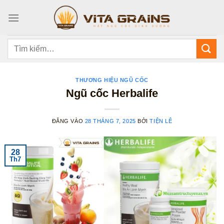
Bỏ
qua
nội
dung
Tìm
kiếm:
THƯƠNG HIỆU NGŨ CỐC
Ngũ cốc Herbalife
ĐĂNG VÀO
28 THÁNG 7, 2025
BỞI
TIỆN LÊ
28
Th7