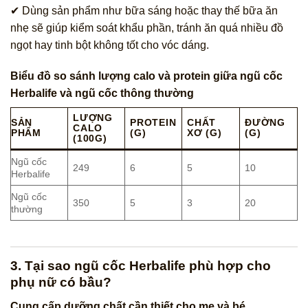
✔ Dùng sản phẩm như bữa sáng hoặc thay thế bữa ăn
nhẹ sẽ giúp kiểm soát khẩu phần, tránh ăn quá nhiều đồ
ngọt hay tinh bột không tốt cho vóc dáng.
Biểu đồ so sánh lượng calo và protein giữa ngũ cốc
Herbalife và ngũ cốc thông thường
LƯỢNG
SẢN
PROTEIN
CHẤT
ĐƯỜNG
CALO
PHẨM
(G)
XƠ (G)
(G)
(100G)
Ngũ cốc
249
6
5
10
Herbalife
Ngũ cốc
350
5
3
20
thường
3. Tại sao ngũ cốc Herbalife phù hợp cho
phụ nữ có bầu?
Cung cấp dưỡng chất cần thiết cho mẹ và bé