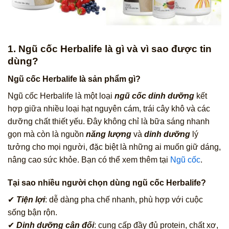
1. Ngũ cốc Herbalife là gì và vì sao được tin
dùng?
Ngũ cốc Herbalife là sản phẩm gì?
Ngũ cốc Herbalife là một loại
ngũ cốc dinh dưỡng
kết
hợp giữa nhiều loại hạt nguyên cám, trái cây khô và các
dưỡng chất thiết yếu. Đây không chỉ là bữa sáng nhanh
gọn mà còn là nguồn
năng lượng
và
dinh dưỡng
lý
tưởng cho mọi người, đặc biệt là những ai muốn giữ dáng,
nâng cao sức khỏe. Bạn có thể xem thêm tại
Ngũ cốc
.
Tại sao nhiều người chọn dùng ngũ cốc Herbalife?
✔
Tiện lợi
: dễ dàng pha chế nhanh, phù hợp với cuộc
sống bận rộn.
✔
Dinh dưỡng cân đối
: cung cấp đầy đủ protein, chất xơ,