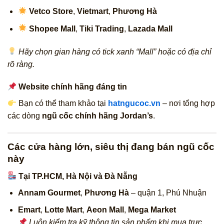
Vetco Store
,
Vietmart
,
Phương Hà
Shopee Mall
,
Tiki Trading
,
Lazada Mall
Hãy chọn gian hàng có tick xanh “Mall” hoặc có địa chỉ
rõ ràng.
Website chính hãng đáng tin
Bạn có thể tham khảo tại
hatngucoc.vn
– nơi tổng hợp
các dòng
ngũ cốc chính hãng Jordan’s
.
Các cửa hàng lớn, siêu thị đang bán ngũ cốc
này
Tại TP.HCM, Hà Nội và Đà Nẵng
Annam Gourmet
,
Phương Hà
– quận 1, Phú Nhuận
Emart
,
Lotte Mart
,
Aeon Mall
,
Mega Market
Luôn kiểm tra kỹ thông tin sản phẩm khi mua trực