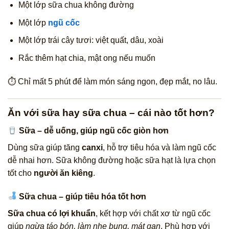
Một lớp sữa chua không đường
Một lớp
ngũ cốc
Một lớp trái cây tươi: việt quất, dâu, xoài
Rắc thêm hạt chia, mật ong nếu muốn
⏱ Chỉ mất 5 phút để làm món sáng ngon, đẹp mắt, no lâu.
Ăn với sữa hay sữa chua – cái nào tốt hơn?
Sữa – dễ uống, giúp ngũ cốc giòn hơn
Dùng sữa giúp tăng
canxi
, hỗ trợ tiêu hóa và làm ngũ cốc
dễ nhai hơn. Sữa không đường hoặc sữa hạt là lựa chọn
tốt cho
người ăn kiêng
.
Sữa chua – giúp tiêu hóa tốt hơn
Sữa chua có lợi khuẩn
, kết hợp với chất xơ từ ngũ cốc
giúp
ngừa táo bón, làm nhẹ bụng, mát gan
. Phù hợp với