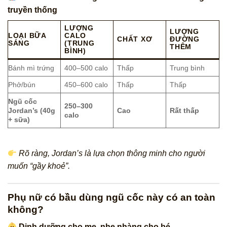
truyền thống
LƯỢNG
LƯỢNG
LOẠI BỮA
CALO
CHẤT XƠ
ĐƯỜNG
SÁNG
(TRUNG
THÊM
BÌNH)
Bánh mì trứng
400–500 calo
Thấp
Trung bình
Phở/bún
450–600 calo
Thấp
Thấp
Ngũ cốc
250–300
Jordan’s (40g
Cao
Rất thấp
calo
+ sữa)
Rõ ràng, Jordan’s là lựa chọn thông minh cho người
muốn “gầy khoẻ”.
Phụ nữ có bầu dùng ngũ cốc này có an toàn
không?
Dinh dưỡng cho mẹ, nhẹ nhàng cho bé