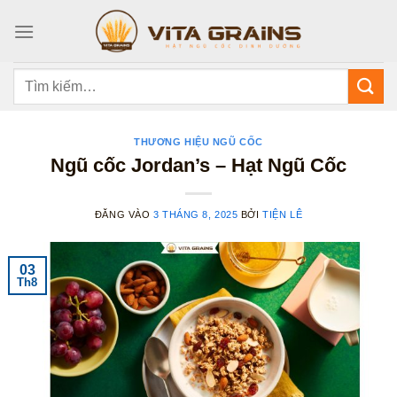
Bỏ
qua
nội
dung
Tìm
kiếm:
THƯƠNG HIỆU NGŨ CỐC
Ngũ cốc Jordan’s – Hạt Ngũ Cốc
ĐĂNG VÀO
3 THÁNG 8, 2025
BỞI
TIỆN LÊ
03
Th8