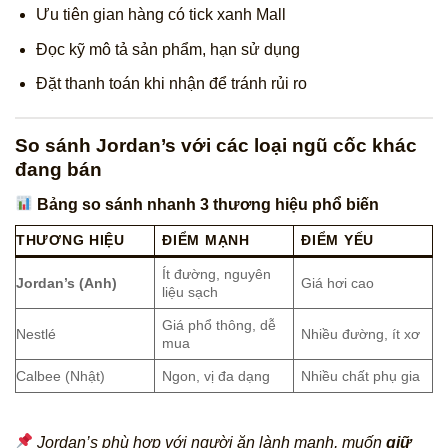
Ưu tiên gian hàng có tick xanh Mall
Đọc kỹ mô tả sản phẩm, hạn sử dụng
Đặt thanh toán khi nhận để tránh rủi ro
So sánh Jordan’s với các loại ngũ cốc khác
đang bán
Bảng so sánh nhanh 3 thương hiệu phổ biến
THƯƠNG HIỆU
ĐIỂM MẠNH
ĐIỂM YẾU
Ít đường, nguyên
Jordan’s (Anh)
Giá hơi cao
liệu sạch
Giá phổ thông, dễ
Nestlé
Nhiều đường, ít xơ
mua
Calbee (Nhật)
Ngon, vị đa dạng
Nhiều chất phụ gia
Jordan’s phù hợp với người ăn lành mạnh, muốn
giữ