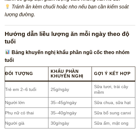
Tránh ăn kèm chuối hoặc nho nếu bạn cần kiểm soát
lượng đường.
Hướng dẫn liều lượng ăn mỗi ngày theo độ
tuổi
Bảng khuyến nghị khẩu phần ngũ cốc theo nhóm
tuổi
KHẨU PHẦN
ĐỐI TƯỢNG
GỢI Ý KẾT HỢP
KHUYẾN NGHỊ
Sữa tươi, trái cây
Trẻ em 2–6 tuổi
25g/ngày
mềm
Người lớn
35–45g/ngày
Sữa chua, sữa hạt
Phụ nữ có thai
35–40g/ngày
Sữa bổ sung canxi
Người già
30g/ngày
Sữa ấm, mật ong