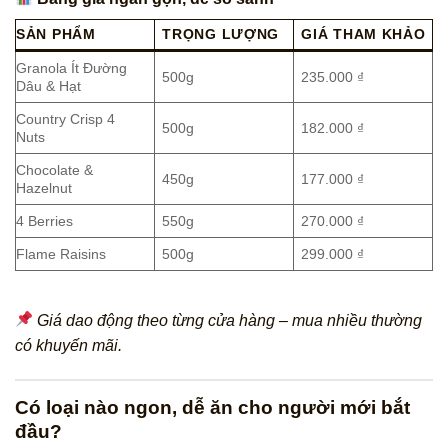
SẢN PHẨM
TRỌNG LƯỢNG
GIÁ THAM KHẢO
Granola Ít Đường
500g
235.000 ₫
Dâu & Hạt
Country Crisp 4
500g
182.000 ₫
Nuts
Chocolate &
450g
177.000 ₫
Hazelnut
4 Berries
550g
270.000 ₫
Flame Raisins
500g
299.000 ₫
Giá dao động theo từng cửa hàng – mua nhiều thường
có khuyến mãi.
Có loại nào ngon, dễ ăn cho người mới bắt
đầu?