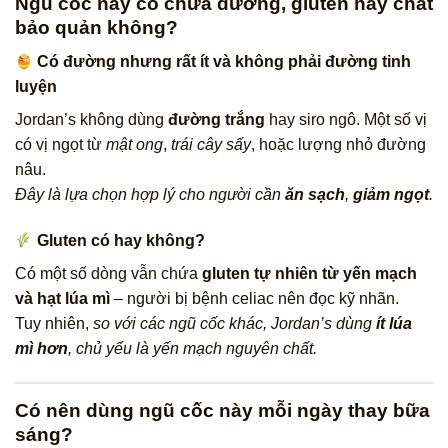
Ngũ cốc này có chứa đường, gluten hay chất
bảo quản không?
Có đường nhưng rất ít và không phải đường tinh
luyện
Jordan’s không dùng
đường trắng
hay siro ngô. Một số vị
có vị ngọt từ
mật ong
,
trái cây sấy
, hoặc lượng nhỏ đường
nâu.
Đây là lựa chọn hợp lý cho người cần
ăn sạch
,
giảm ngọt
.
Gluten có hay không?
Có một số dòng vẫn chứa
gluten tự nhiên từ yến mạch
và hạt lúa mì
– người bị bệnh celiac nên đọc kỹ nhãn.
Tuy nhiên,
so với các ngũ cốc khác, Jordan’s dùng
ít lúa
mì hơn
, chủ yếu là yến mạch nguyên chất.
Có nên dùng ngũ cốc này mỗi ngày thay bữa
sáng?