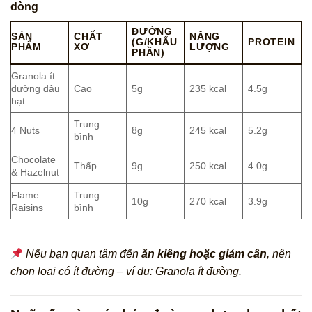
dòng
ĐƯỜNG
SẢN
CHẤT
NĂNG
(G/KHẨU
PROTEIN
PHẨM
XƠ
LƯỢNG
PHẦN)
Granola ít
đường dâu
Cao
5g
235 kcal
4.5g
hạt
Trung
4 Nuts
8g
245 kcal
5.2g
bình
Chocolate
Thấp
9g
250 kcal
4.0g
& Hazelnut
Flame
Trung
10g
270 kcal
3.9g
Raisins
bình
Nếu bạn quan tâm đến
ăn kiêng hoặc giảm cân
, nên
chọn loại có ít đường – ví dụ: Granola ít đường.