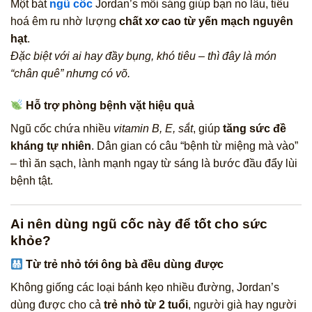
Một bát
ngũ cốc
Jordan’s mỗi sáng giúp bạn no lâu, tiêu
hoá êm ru nhờ lượng
chất xơ cao từ yến mạch nguyên
hạt
.
Đặc biệt với ai hay đầy bụng, khó tiêu – thì đây là món
“chân quê” nhưng có võ.
Hỗ trợ phòng bệnh vặt hiệu quả
Ngũ cốc chứa nhiều
vitamin B, E, sắt
, giúp
tăng sức đề
kháng tự nhiên
. Dân gian có câu “bệnh từ miệng mà vào”
– thì ăn sạch, lành mạnh ngay từ sáng là bước đầu đẩy lùi
bệnh tật.
Ai nên dùng ngũ cốc này để tốt cho sức
khỏe?
Từ trẻ nhỏ tới ông bà đều dùng được
Không giống các loại bánh kẹo nhiều đường, Jordan’s
dùng được cho cả
trẻ nhỏ từ 2 tuổi
, người già hay người