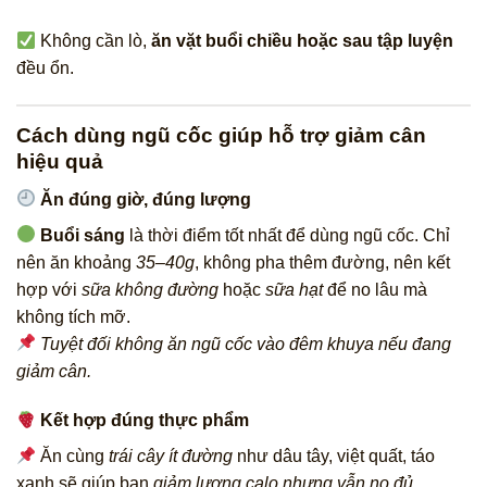
Không cần lò,
ăn vặt buổi chiều hoặc sau tập luyện
đều ổn.
Cách dùng ngũ cốc giúp hỗ trợ giảm cân
hiệu quả
Ăn đúng giờ, đúng lượng
Buổi sáng
là thời điểm tốt nhất để dùng ngũ cốc. Chỉ
nên ăn khoảng
35–40g
, không pha thêm đường, nên kết
hợp với
sữa không đường
hoặc
sữa hạt
để no lâu mà
không tích mỡ.
Tuyệt đối không ăn ngũ cốc vào đêm khuya nếu đang
giảm cân.
Kết hợp đúng thực phẩm
Ăn cùng
trái cây ít đường
như dâu tây, việt quất, táo
xanh sẽ giúp bạn
giảm lượng calo nhưng vẫn no đủ
.