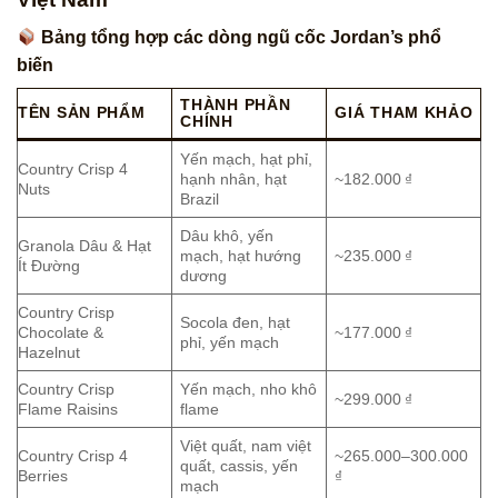
Bảng tổng hợp các dòng ngũ cốc Jordan’s phổ
biến
THÀNH PHẦN
TÊN SẢN PHẨM
GIÁ THAM KHẢO
CHÍNH
Yến mạch, hạt phỉ,
Country Crisp 4
hạnh nhân, hạt
~182.000 ₫
Nuts
Brazil
Dâu khô, yến
Granola Dâu & Hạt
mạch, hạt hướng
~235.000 ₫
Ít Đường
dương
Country Crisp
Socola đen, hạt
Chocolate &
~177.000 ₫
phỉ, yến mạch
Hazelnut
Country Crisp
Yến mạch, nho khô
~299.000 ₫
Flame Raisins
flame
Việt quất, nam việt
Country Crisp 4
~265.000–300.000
quất, cassis, yến
Berries
₫
mạch