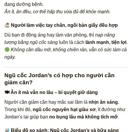
đang dưỡng bệnh.
Ăn ít, ăn đều, cơ thể hấp thu vừa đủ để khỏe mạnh.
Người làm việc tay chân, ngồi bàn giấy đều hợp
Dù bạn đi đồng áng hay làm văn phòng, thì
nạp năng
lượng bằng ngũ cốc sáng
luôn là cách
lành mạnh, tiện lợi
.
Không cần dầu mỡ, không chiên rán, vẫn có sức làm cả
ngày.
Ngũ cốc Jordan’s có hợp cho người cần
giảm cân?
🍽 Ăn ít mà vẫn no lâu – bí quyết giữ dáng
Người cần giảm cân hay mắc sai lầm là
nhịn ăn sáng
.
Trong khi đó,
ngũ cốc nguyên hạt giàu xơ
, ít đường như
Jordan’s lại giúp bạn
no bụng lâu mà không tích mỡ
.
Biểu đồ so sánh: Ngũ cốc Jordan’s và bữa sáng