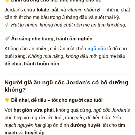
Jordan’s chứa
folate
,
sắt
, và
vitamin nhóm B
– những chất
cần thiết cho mẹ bầu trong 3 tháng đầu và suốt thai kỳ.
Hạt tự nhiên, không hoá chất nên mẹ an tâm khi dùng.
Ăn sáng nhẹ bụng, tránh ốm nghén
Không cần ăn nhiều, chỉ cần một chén
ngũ cốc
là đủ cho
buổi sáng.
Không mùi nặng, không dầu mỡ
, giúp mẹ bầu
dễ chịu, tránh buồn nôn
.
Người già ăn ngũ cốc Jordan’s có bổ dưỡng
không?
Dễ nhai, dễ tiêu – tốt cho người cao tuổi
Với
hạt giòn vừa phải
, không quá cứng,
ngũ cốc Jordan’s
phù hợp với người lớn tuổi, răng yếu, dễ tiêu hóa.
Yến
mạch nguyên hạt
giúp ổn định
đường huyết
, tốt cho
tim
mạch
và
huyết áp
.