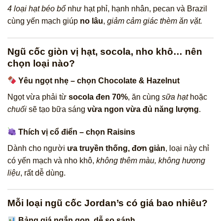
4 loại hạt béo bổ
như hạt phỉ, hạnh nhân, pecan và Brazil
cùng yến mạch giúp
no lâu
,
giảm cảm giác thèm ăn vặt.
Ngũ cốc giòn vị hạt, socola, nho khô… nên
chọn loại nào?
Yêu ngọt nhẹ – chọn Chocolate & Hazelnut
Ngọt vừa phải từ
socola đen 70%
, ăn cùng
sữa hạt
hoặc
chuối
sẽ tạo bữa sáng
vừa ngon vừa đủ năng lượng
.
Thích vị cổ điển – chọn Raisins
Dành cho người
ưa truyền thống, đơn giản
, loại này chỉ
có yến mạch và nho khô,
không thêm màu, không hương
liệu
, rất dễ dùng.
Mỗi loại ngũ cốc Jordan’s có giá bao nhiêu?
Bảng giá ngắn gọn, dễ so sánh