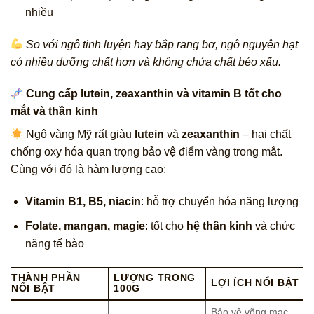
nhiều
So với ngô tinh luyện hay bắp rang bơ, ngô nguyên hạt
có nhiều dưỡng chất hơn và không chứa chất béo xấu.
Cung cấp lutein, zeaxanthin và vitamin B tốt cho
mắt và thần kinh
Ngô vàng Mỹ rất giàu
lutein
và
zeaxanthin
– hai chất
chống oxy hóa quan trọng bảo vệ điểm vàng trong mắt.
Cùng với đó là hàm lượng cao:
Vitamin B1, B5, niacin
: hỗ trợ chuyển hóa năng lượng
Folate, mangan, magie
: tốt cho
hệ thần kinh
và chức
năng tế bào
THÀNH PHẦN
LƯỢNG TRONG
LỢI ÍCH NỔI BẬT
NỔI BẬT
100G
Bảo vệ võng mạc,