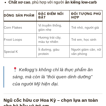
Chất xơ cao
, phù hợp với người
ăn kiêng low-carb
ĐẶC ĐIỂM NỔI
ĐỐI TƯỢNG PHÙ
DÒNG SẢN PHẨM
BẬT
HỢP
Vị truyền thống,
Corn Flakes
Trẻ nhỏ, người già
giòn nhẹ
Hương trái cây,
Froot Loops
Trẻ em, học sinh
màu tự nhiên
Ít đường, giàu
Người giảm cân, nữ
Special K
protein
văn phòng
Kellogg’s không chỉ là thực phẩm ăn
sáng, mà còn là “thói quen dinh dưỡng”
của người Mỹ hiện đại.
Ngũ cốc hữu cơ Hoa Kỳ – chọn lựa an toàn
cho bà bầu và trẻ em