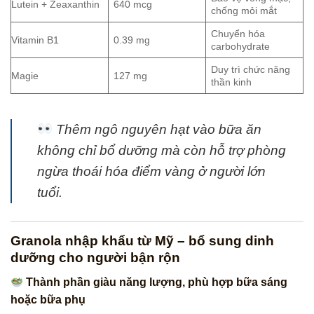
Lutein + Zeaxanthin
640 mcg
chống mỏi mắt
Chuyển hóa
Vitamin B1
0.39 mg
carbohydrate
Duy trì chức năng
Magie
127 mg
thần kinh
Thêm ngô nguyên hạt vào bữa ăn
không chỉ bổ dưỡng mà còn hỗ trợ phòng
ngừa thoái hóa điểm vàng ở người lớn
tuổi.
Granola nhập khẩu từ Mỹ – bổ sung dinh
dưỡng cho người bận rộn
Thành phần giàu năng lượng, phù hợp bữa sáng
hoặc bữa phụ