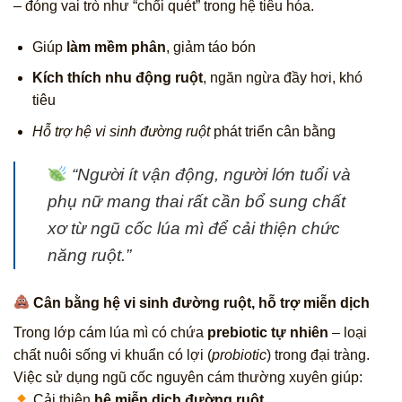
– đóng vai trò như “chổi quét” trong hệ tiêu hóa.
Giúp
làm mềm phân
, giảm táo bón
Kích thích nhu động ruột
, ngăn ngừa đầy hơi, khó
tiêu
Hỗ trợ hệ vi sinh đường ruột
phát triển cân bằng
“Người ít vận động, người lớn tuổi và
phụ nữ mang thai rất cần bổ sung chất
xơ từ ngũ cốc lúa mì để cải thiện chức
năng ruột.”
Cân bằng hệ vi sinh đường ruột, hỗ trợ miễn dịch
Trong lớp cám lúa mì có chứa
prebiotic tự nhiên
– loại
chất nuôi sống vi khuẩn có lợi (
probiotic
) trong đại tràng.
Việc sử dụng ngũ cốc nguyên cám thường xuyên giúp:
Cải thiện
hệ miễn dịch đường ruột