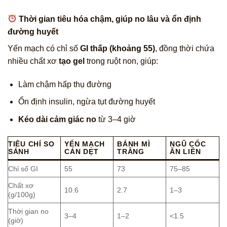
Thời gian tiêu hóa chậm, giúp no lâu và ổn định
đường huyết
Yến mạch có chỉ số
GI thấp (khoảng 55)
, đồng thời chứa
nhiều chất xơ
tạo gel
trong ruột non, giúp:
Làm chậm hấp thụ đường
Ổn định insulin, ngừa tụt đường huyết
Kéo dài cảm giác no
từ 3–4 giờ
TIÊU CHÍ SO
YẾN MẠCH
BÁNH MÌ
NGŨ CỐC
SÁNH
CÁN DẸT
TRẮNG
ĂN LIỀN
Chỉ số GI
55
73
75–85
Chất xơ
10.6
2.7
1–3
(g/100g)
Thời gian no
3–4
1–2
<1.5
(giờ)