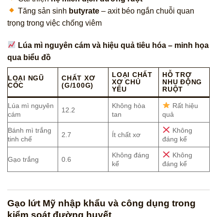
Tăng sản sinh
butyrate
– axit béo ngắn chuỗi quan
trọng trong việc chống viêm
Lúa mì nguyên cám và hiệu quả tiêu hóa – minh họa
qua biểu đồ
LOẠI CHẤT
HỖ TRỢ
LOẠI NGŨ
CHẤT XƠ
XƠ CHỦ
NHU ĐỘNG
CỐC
(G/100G)
YẾU
RUỘT
Lúa mì nguyên
Không hòa
Rất hiệu
12.2
cám
tan
quả
Bánh mì trắng
Không
2.7
Ít chất xơ
tinh chế
đáng kể
Không đáng
Không
Gạo trắng
0.6
kể
đáng kể
Gạo lứt Mỹ nhập khẩu và công dụng trong
kiểm soát đường huyết