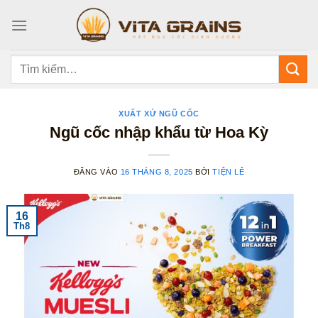
Bỏ
qua
nội
dung
Tìm
kiếm:
XUẤT XỨ NGŨ CỐC
Ngũ cốc nhập khẩu từ Hoa Kỳ
ĐĂNG VÀO
16 THÁNG 8, 2025
BỞI
TIỆN LÊ
16
Th8