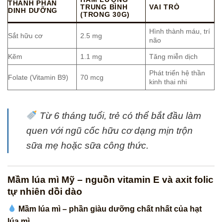
THÀNH PHẦN
TRUNG BÌNH
VAI TRÒ
DINH DƯỠNG
(TRONG 30G)
Hình thành máu, trí
Sắt hữu cơ
2.5 mg
não
Kẽm
1.1 mg
Tăng miễn dịch
Phát triển hệ thần
Folate (Vitamin B9)
70 mcg
kinh thai nhi
Từ 6 tháng tuổi, trẻ có thể bắt đầu làm
quen với ngũ cốc hữu cơ dạng mịn trộn
sữa mẹ hoặc sữa công thức.
Mầm lúa mì Mỹ – nguồn vitamin E và axit folic
tự nhiên dồi dào
Mầm lúa mì – phần giàu dưỡng chất nhất của hạt
lúa mì