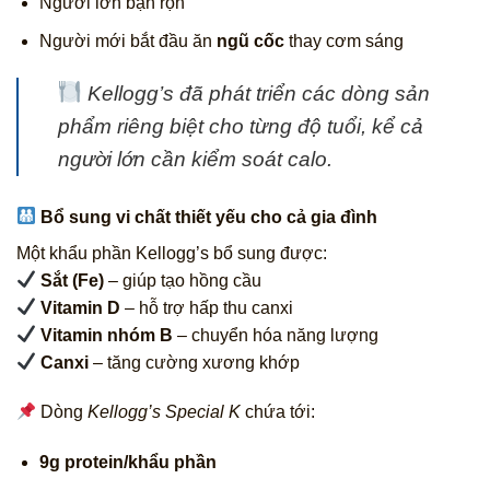
Người lớn bận rộn
Người mới bắt đầu ăn
ngũ cốc
thay cơm sáng
Kellogg’s đã phát triển các dòng sản
phẩm riêng biệt cho từng độ tuổi, kể cả
người lớn cần kiểm soát calo.
Bổ sung vi chất thiết yếu cho cả gia đình
Một khẩu phần Kellogg’s bổ sung được:
Sắt (Fe)
– giúp tạo hồng cầu
Vitamin D
– hỗ trợ hấp thu canxi
Vitamin nhóm B
– chuyển hóa năng lượng
Canxi
– tăng cường xương khớp
Dòng
Kellogg’s Special K
chứa tới:
9g protein/khẩu phần