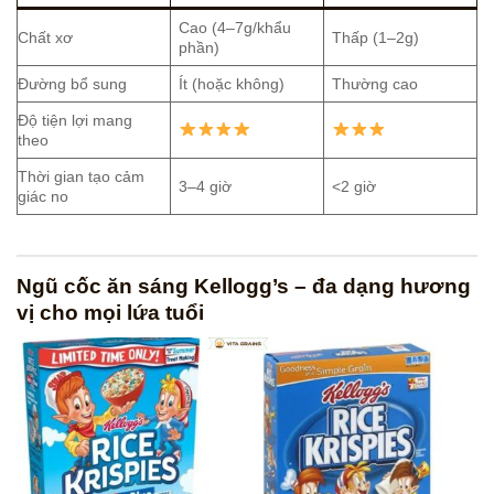
Cao (4–7g/khẩu
Chất xơ
Thấp (1–2g)
phần)
Đường bổ sung
Ít (hoặc không)
Thường cao
Độ tiện lợi mang
theo
Thời gian tạo cảm
3–4 giờ
<2 giờ
giác no
Ngũ cốc ăn sáng Kellogg’s – đa dạng hương
vị cho mọi lứa tuổi