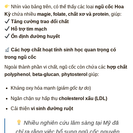
Nhìn vào bảng trên, có thể thấy các loại
ngũ cốc Hoa
Kỳ
chứa nhiều
magie, folate, chất xơ và protein
, giúp:
Tăng cường trao đổi chất
Hỗ trợ tim mạch
Ổn định đường huyết
Các hợp chất hoạt tính sinh học quan trọng có
trong ngũ cốc
Ngoài thành phần vi chất, ngũ cốc còn chứa các
hợp chất
polyphenol
,
beta-glucan
,
phytosterol
giúp:
Kháng oxy hóa mạnh (
giảm gốc tự do
)
Ngăn chặn sự hấp thụ
cholesterol xấu (LDL)
Cải thiện
vi sinh đường ruột
Nhiều nghiên cứu lâm sàng tại Mỹ đã
chỉ ra rằng việc bổ sung ngũ cốc nguyên