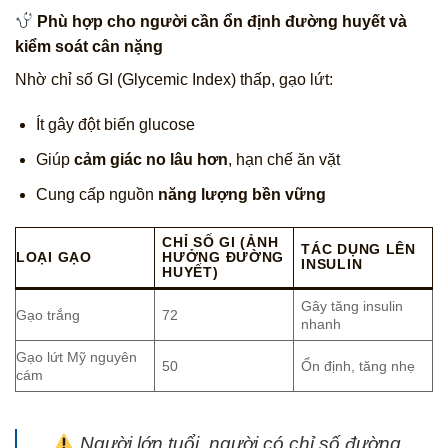
Phù hợp cho người cần ổn định đường huyết và
kiểm soát cân nặng
Nhờ chỉ số GI (Glycemic Index) thấp, gạo lứt:
Ít gây đột biến glucose
Giúp
cảm giác no lâu hơn
, hạn chế ăn vặt
Cung cấp nguồn
năng lượng bền vững
CHỈ SỐ GI (ẢNH
TÁC DỤNG LÊN
LOẠI GẠO
HƯỞNG ĐƯỜNG
INSULIN
HUYẾT)
Gây tăng insulin
Gạo trắng
72
nhanh
Gạo lứt Mỹ nguyên
50
Ổn định, tăng nhẹ
cám
Người lớn tuổi, người có chỉ số đường