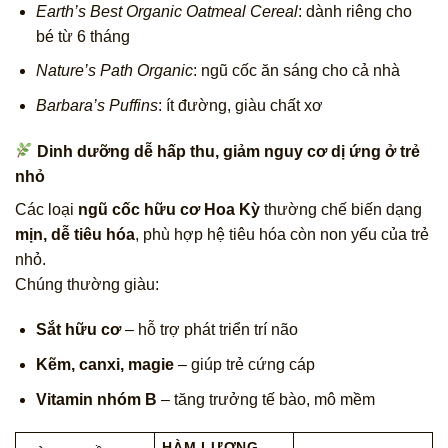
Earth’s Best Organic Oatmeal Cereal
: dành riêng cho
bé từ 6 tháng
Nature’s Path Organic
: ngũ cốc ăn sáng cho cả nhà
Barbara’s Puffins
: ít đường, giàu chất xơ
Dinh dưỡng dễ hấp thu, giảm nguy cơ dị ứng ở trẻ
nhỏ
Các loại
ngũ cốc hữu cơ Hoa Kỳ
thường chế biến dạng
mịn, dễ tiêu hóa
, phù hợp hệ tiêu hóa còn non yếu của trẻ
nhỏ.
Chúng thường giàu:
Sắt hữu cơ
– hỗ trợ phát triển trí não
Kẽm, canxi, magie
– giúp trẻ cứng cáp
Vitamin nhóm B
– tăng trưởng tế bào, mô mềm
HÀM LƯỢNG