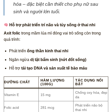
hóa – đặc biệt cần thiết cho phụ nữ sau
sinh và người lớn tuổi.
Hỗ trợ phát triển trí não và tủy sống ở thai nhi
Axit folic
trong mầm lúa mì đóng vai trò sống còn trong
quá trình:
Phát triển
ống thần kinh thai nhi
Ngăn ngừa
dị tật bẩm sinh (nứt đốt sống)
Hỗ trợ
tái tạo DNA và sản xuất tế bào máu
HÀM LƯỢNG
TÁC DỤNG NỔI
DƯỠNG CHẤT
(100G)
BẬT
Chống oxy hóa, đẹp
Vitamin E
15 mg
da
Phát triển não bộ
Folic acid
281 mcg
thai nhi