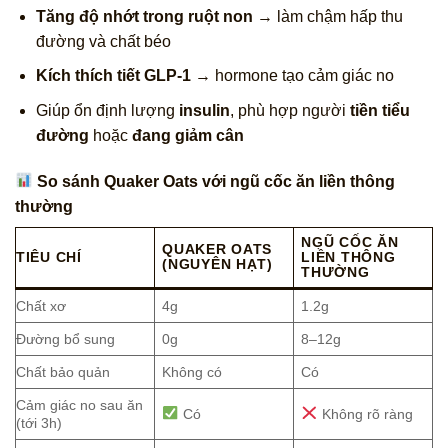
Tăng độ nhớt trong ruột non
→ làm chậm hấp thu
đường và chất béo
Kích thích tiết GLP-1
→ hormone tạo cảm giác no
Giúp ổn định lượng
insulin
, phù hợp người
tiền tiểu
đường
hoặc
đang giảm cân
So sánh Quaker Oats với ngũ cốc ăn liền thông
thường
NGŨ CỐC ĂN
QUAKER OATS
TIÊU CHÍ
LIỀN THÔNG
(NGUYÊN HẠT)
THƯỜNG
Chất xơ
4g
1.2g
Đường bổ sung
0g
8–12g
Chất bảo quản
Không có
Có
Cảm giác no sau ăn
Có
Không rõ ràng
(tới 3h)