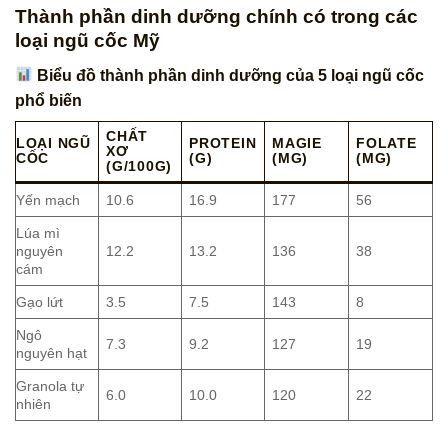
Thành phần dinh dưỡng chính có trong các
loại ngũ cốc Mỹ
Biểu đồ thành phần dinh dưỡng của 5 loại ngũ cốc
phổ biến
CHẤT
LOẠI NGŨ
PROTEIN
MAGIE
FOLATE
XƠ
CỐC
(G)
(MG)
(ΜG)
(G/100G)
Yến mạch
10.6
16.9
177
56
Lúa mì
nguyên
12.2
13.2
136
38
cám
Gạo lứt
3.5
7.5
143
8
Ngô
7.3
9.2
127
19
nguyên hạt
Granola tự
6.0
10.0
120
22
nhiên