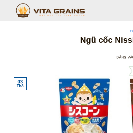
Bỏ
qua
nội
dung
T
Ngũ cốc Niss
ĐĂNG V
03
Th8