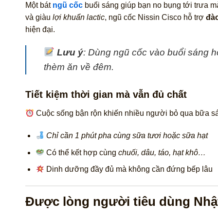
Một bát
ngũ cốc
buổi sáng giúp bạn no bụng tới trưa m
và giàu
lợi khuẩn lactic
, ngũ cốc Nissin Cisco hỗ trợ
đào
hiện đại.
Lưu ý
: Dùng ngũ cốc vào
buổi sáng h
thèm ăn về đêm.
Tiết kiệm thời gian mà vẫn đủ chất
Cuộc sống bận rộn khiến nhiều người bỏ qua bữa sán
Chỉ cần 1 phút pha cùng sữa tươi hoặc sữa hạt
Có thể kết hợp cùng
chuối, dâu, táo, hạt khô…
Dinh dưỡng đầy đủ mà không cần đứng bếp lâu
Được lòng người tiêu dùng Nhật