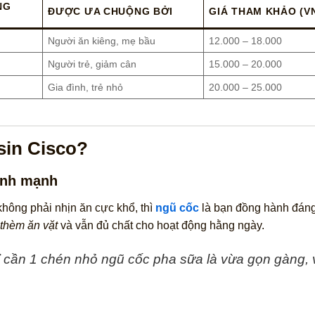
NG
ĐƯỢC ƯA CHUỘNG BỞI
GIÁ THAM KHẢO (V
Người ăn kiêng, mẹ bầu
12.000 – 18.000
Người trẻ, giảm cân
15.000 – 20.000
Gia đình, trẻ nhỏ
20.000 – 25.000
sin Cisco?
ành mạnh
hông phải nhịn ăn cực khổ, thì
ngũ cốc
là bạn đồng hành đáng
t thèm ăn vặt
và vẫn đủ chất cho hoạt động hằng ngày.
ỉ cần 1 chén nhỏ ngũ cốc pha sữa là vừa gọn gàng,