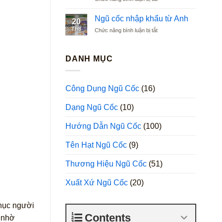
Ngũ
Argentina
cốc
Ngũ cốc nhập khẩu từ Anh
20
nhập
Th8
ở
Chức năng bình luận bị tắt
khẩu
Ngũ
từ
cốc
Ba
nhập
DANH MỤC
Lan
khẩu
từ
Anh
Công Dụng Ngũ Cốc
(16)
Dạng Ngũ Cốc
(10)
Hướng Dẫn Ngũ Cốc
(100)
Tên Hạt Ngũ Cốc
(9)
Thương Hiệu Ngũ Cốc
(51)
Xuất Xứ Ngũ Cốc
(20)
phục người
Contents
m nhờ