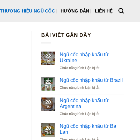
THƯƠNG HIỆU NGŨ CỐC
HƯỚNG DẪN
LIÊN HỆ
BÀI VIẾT GẦN ĐÂY
Ngũ cốc nhập khẩu từ
22
Ukraine
Th8
ở
Chức năng bình luận bị tắt
Ngũ
cốc
Ngũ cốc nhập khẩu từ Brazil
22
nhập
Th8
ở
Chức năng bình luận bị tắt
khẩu
Ngũ
từ
cốc
Ukraine
Ngũ cốc nhập khẩu từ
20
nhập
Argentina
Th8
khẩu
ở
Chức năng bình luận bị tắt
từ
Ngũ
Brazil
cốc
Ngũ cốc nhập khẩu từ Ba
20
nhập
Lan
Th8
khẩu
ở
Chức năng bình luận bị tắt
từ