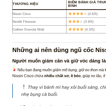
ĐIỂM ĐÁNH GIÁ TRU
THƯƠNG HIỆU
BÌNH
Nissin Cisco
☆ (4.6/5)
Nestlé Fitnesse
☆ (3.9/5)
Calbee Granola Nhật
(4.3/5)
Những ai nên dùng ngũ cốc Nis
Người muốn giảm cân và giữ vóc dáng l
Nếu bạn đang muốn
giảm mỡ bụng, giữ eo thon
mà k
Nissin Cisco chứa
nhiều chất xơ, ít béo
, giúp
no lâu, í
Thay vì bánh mì hay xôi buổi sáng, ch
nhẹ bụng cả buổi.