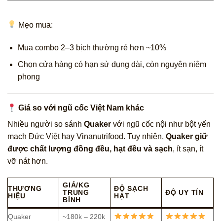
Mẹo mua:
Mua combo 2–3 bịch thường rẻ hơn ~10%
Chọn cửa hàng có hạn sử dụng dài, còn nguyên niêm
phong
Giá so với ngũ cốc Việt Nam khác
Nhiều người so sánh
Quaker
với ngũ cốc nội như bột yến
mạch Đức Việt hay Vinanutrifood. Tuy nhiên,
Quaker giữ
được chất lượng đồng đều, hạt đều và sạch
, ít sạn, ít
vỡ nát hơn.
GIÁ/KG
THƯƠNG
ĐỘ SẠCH
TRUNG
ĐỘ UY TÍN
HIỆU
HẠT
BÌNH
Quaker
~180k – 220k