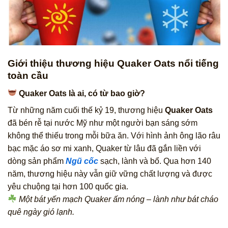
Giới thiệu thương hiệu Quaker Oats nổi tiếng
toàn cầu
Quaker Oats là ai, có từ bao giờ?
Từ những năm cuối thế kỷ 19, thương hiệu
Quaker Oats
đã bén rễ tại nước Mỹ như một người bạn sáng sớm
không thể thiếu trong mỗi bữa ăn. Với hình ảnh ông lão râu
bạc mặc áo sơ mi xanh, Quaker từ lâu đã gắn liền với
dòng sản phẩm
Ngũ cốc
sạch, lành và bổ. Qua hơn 140
năm, thương hiệu này vẫn giữ vững chất lượng và được
yêu chuộng tại hơn 100 quốc gia.
Một bát yến mạch Quaker ấm nóng – lành như bát cháo
quê ngày gió lạnh.