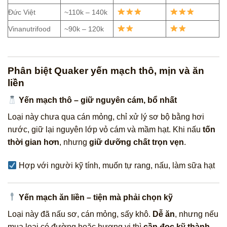
Đức Việt
~110k – 140k
Vinanutrifood
~90k – 120k
Phân biệt Quaker yến mạch thô, mịn và ăn
liền
Yến mạch thô – giữ nguyên cám, bổ nhất
Loại này chưa qua cán mỏng, chỉ xử lý sơ bộ bằng hơi
nước, giữ lại nguyên lớp vỏ cám và mầm hạt. Khi nấu
tốn
thời gian hơn
, nhưng
giữ dưỡng chất trọn vẹn
.
Hợp với người kỹ tính, muốn tự rang, nấu, làm sữa hạt
Yến mạch ăn liền – tiện mà phải chọn kỹ
Loại này đã nấu sơ, cán mỏng, sấy khô.
Dễ ăn
, nhưng nếu
mua loại có đường hoặc hương vị thì
cần đọc kỹ thành