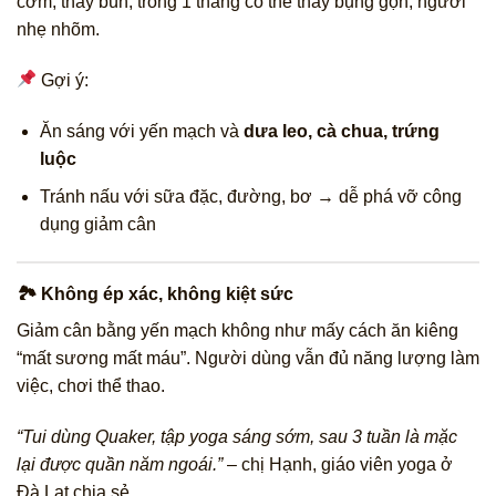
cơm, thay bún, trong 1 tháng có thể thấy bụng gọn, người
nhẹ nhõm.
Gợi ý:
Ăn sáng với yến mạch và
dưa leo, cà chua, trứng
luộc
Tránh nấu với sữa đặc, đường, bơ → dễ phá vỡ công
dụng giảm cân
🏞 Không ép xác, không kiệt sức
Giảm cân bằng yến mạch không như mấy cách ăn kiêng
“mất sương mất máu”. Người dùng vẫn đủ năng lượng làm
việc, chơi thể thao.
“Tui dùng Quaker, tập yoga sáng sớm, sau 3 tuần là mặc
lại được quần năm ngoái.”
– chị Hạnh, giáo viên yoga ở
Đà Lạt chia sẻ.