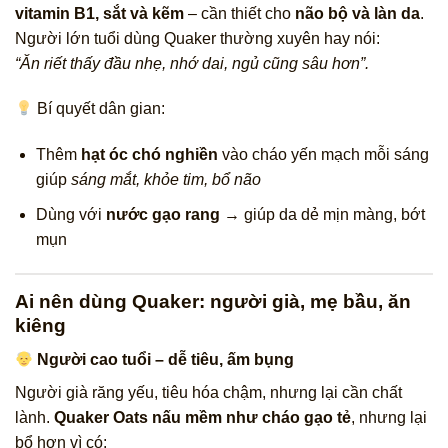
vitamin B1, sắt và kẽm
– cần thiết cho
não bộ và làn da
.
Người lớn tuổi dùng Quaker thường xuyên hay nói:
“Ăn riết thấy đầu nhẹ, nhớ dai, ngủ cũng sâu hơn”.
Bí quyết dân gian:
Thêm
hạt óc chó nghiền
vào cháo yến mạch mỗi sáng
giúp
sáng mắt, khỏe tim, bổ não
Dùng với
nước gạo rang
→ giúp da dẻ mịn màng, bớt
mụn
Ai nên dùng Quaker: người già, mẹ bầu, ăn
kiêng
Người cao tuổi – dễ tiêu, ấm bụng
Người già răng yếu, tiêu hóa chậm, nhưng lại cần chất
lành.
Quaker Oats nấu mềm như cháo gạo tẻ
, nhưng lại
bổ hơn vì có: