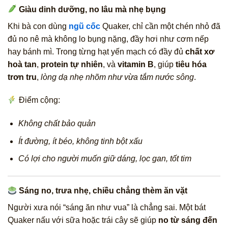
Giàu dinh dưỡng, no lâu mà nhẹ bụng
Khi bà con dùng
ngũ cốc
Quaker, chỉ cần một chén nhỏ đã
đủ no nê mà không lo bụng nặng, đầy hơi như cơm nếp
hay bánh mì. Trong từng hạt yến mạch có đầy đủ
chất xơ
hoà tan
,
protein tự nhiên
, và
vitamin B
, giúp
tiêu hóa
trơn tru
,
lòng dạ nhẹ nhõm như vừa tắm nước sông
.
Điểm cộng:
Không chất bảo quản
Ít đường, ít béo, không tinh bột xấu
Có lợi cho người muốn giữ dáng, lọc gan, tốt tim
Sáng no, trưa nhẹ, chiều chẳng thèm ăn vặt
Người xưa nói “sáng ăn như vua” là chẳng sai. Một bát
Quaker nấu với sữa hoặc trái cây sẽ giúp
no từ sáng đến