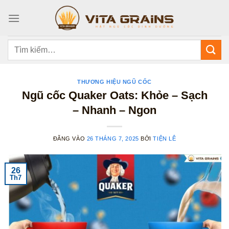
Bỏ
qua
nội
dung
Tìm
kiếm:
THƯƠNG HIỆU NGŨ CỐC
Ngũ cốc Quaker Oats: Khỏe – Sạch
– Nhanh – Ngon
ĐĂNG VÀO
26 THÁNG 7, 2025
BỞI
TIỆN LÊ
26
Th7