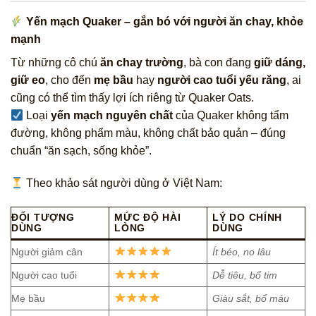
Yến mạch Quaker – gắn bó với người ăn chay, khỏe
mạnh
Từ những cô chú
ăn chay trường
, bà con đang
giữ dáng,
giữ eo
, cho đến
mẹ bầu
hay
người cao tuổi yếu răng
, ai
cũng có thể tìm thấy lợi ích riêng từ Quaker Oats.
Loại
yến mạch nguyên chất
của Quaker không tẩm
đường, không phẩm màu, không chất bảo quản – đúng
chuẩn “ăn sạch, sống khỏe”.
Theo khảo sát người dùng ở Việt Nam:
ĐỐI TƯỢNG
MỨC ĐỘ HÀI
LÝ DO CHÍNH
DÙNG
LÒNG
DÙNG
Người giảm cân
Ít béo, no lâu
Người cao tuổi
Dễ tiêu, bổ tim
Mẹ bầu
Giàu sắt, bổ máu