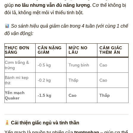
giúp
no lâu nhưng vẫn đủ năng lượng
. Cơ thể không bị
đói lả, không mệt mỏi vì thiếu tinh bột.
So sánh hiệu quả giảm cân trong 4 tuần (với cùng 1 chế
độ vận động):
THỰC ĐƠN
CÂN NẶNG
MỨC NO
CẢM GIÁC
SÁNG
GIẢM
LÂU
THÈM ĂN
Cơm trắng &
-0.5 kg
Trung bình
Cao
trứng
Bánh mì kẹp
-0.2 kg
Thấp
Cao
thịt
Yến mạch
-1.5 kg
Cao
Thấp
Quaker
Cải thiện giấc ngủ và tinh thần
Yến mạch là nguồn tự nhiên của
tryptophan
– giúp cơ thể