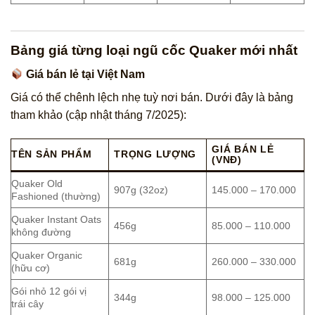
Bảng giá từng loại ngũ cốc Quaker mới nhất
Giá bán lẻ tại Việt Nam
Giá có thể chênh lệch nhẹ tuỳ nơi bán. Dưới đây là bảng
tham khảo (cập nhật tháng 7/2025):
GIÁ BÁN LẺ
TÊN SẢN PHẨM
TRỌNG LƯỢNG
(VNĐ)
Quaker Old
907g (32oz)
145.000 – 170.000
Fashioned (thường)
Quaker Instant Oats
456g
85.000 – 110.000
không đường
Quaker Organic
681g
260.000 – 330.000
(hữu cơ)
Gói nhỏ 12 gói vị
344g
98.000 – 125.000
trái cây