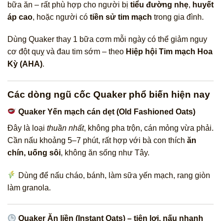
bữa ăn – rất phù hợp cho người bị
tiểu đường nhẹ
,
huyết
áp cao
, hoặc người có
tiền sử tim mạch
trong gia đình.
Dùng Quaker thay 1 bữa cơm mỗi ngày có thể giảm nguy
cơ đột quỵ và đau tim sớm – theo
Hiệp hội Tim mạch Hoa
Kỳ (AHA)
.
Các dòng ngũ cốc Quaker phổ biến hiện nay
Quaker Yến mạch cán dẹt (Old Fashioned Oats)
Đây là loại
thuần nhất
, không pha trộn, cán mỏng vừa phải.
Cần nấu khoảng 5–7 phút, rất hợp với bà con thích
ăn
chín, uống sôi
, không ăn sống như Tây.
Dùng để nấu cháo, bánh, làm sữa yến mạch, rang giòn
làm granola.
Quaker Ăn liền (Instant Oats) – tiện lợi, nấu nhanh