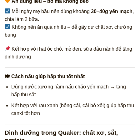
Ăn đúng liều – bổ mà không béo
Mỗi ngày mẹ bầu nên dùng khoảng
30–40g yến mạch
,
chia làm 2 bữa.
Không nên ăn quá nhiều – dễ gây dư chất xơ, chướng
bụng
Kết hợp với hạt óc chó, mè đen, sữa đậu nành để tăng
dinh dưỡng
🍽 Cách nấu giúp hấp thu tốt nhất
Dùng nước xương hầm nấu cháo yến mạch → tăng
hấp thu sắt
Kết hợp với rau xanh (bông cải, cải bó xôi) giúp hấp thu
canxi tốt hơn
Dinh dưỡng trong Quaker: chất xơ, sắt,