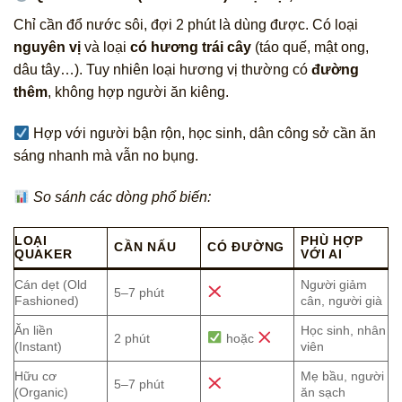
Chỉ cần đổ nước sôi, đợi 2 phút là dùng được. Có loại
nguyên vị
và loại
có hương trái cây
(táo quế, mật ong,
dâu tây…). Tuy nhiên loại hương vị thường có
đường
thêm
, không hợp người ăn kiêng.
Hợp với người bận rộn, học sinh, dân công sở cần ăn
sáng nhanh mà vẫn no bụng.
So sánh các dòng phổ biến:
LOẠI
PHÙ HỢP
CẦN NẤU
CÓ ĐƯỜNG
QUAKER
VỚI AI
Cán dẹt (Old
Người giảm
5–7 phút
Fashioned)
cân, người già
Ăn liền
Học sinh, nhân
2 phút
hoặc
(Instant)
viên
Hữu cơ
Mẹ bầu, người
5–7 phút
(Organic)
ăn sạch