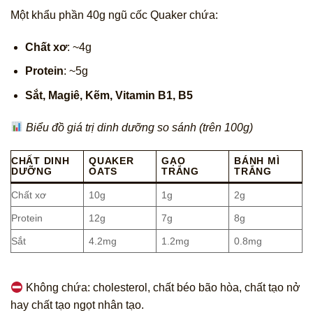
Một khẩu phần 40g ngũ cốc Quaker chứa:
Chất xơ
: ~4g
Protein
: ~5g
Sắt, Magiê, Kẽm, Vitamin B1, B5
Biểu đồ giá trị dinh dưỡng so sánh (trên 100g)
CHẤT DINH
QUAKER
GẠO
BÁNH MÌ
DƯỠNG
OATS
TRẮNG
TRẮNG
Chất xơ
10g
1g
2g
Protein
12g
7g
8g
Sắt
4.2mg
1.2mg
0.8mg
Không chứa: cholesterol, chất béo bão hòa, chất tạo nở
hay chất tạo ngọt nhân tạo.