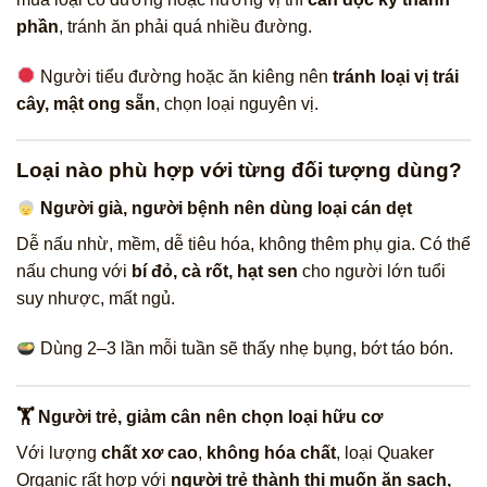
phần
, tránh ăn phải quá nhiều đường.
Người tiểu đường hoặc ăn kiêng nên
tránh loại vị trái
cây, mật ong sẵn
, chọn loại nguyên vị.
Loại nào phù hợp với từng đối tượng dùng?
Người già, người bệnh nên dùng loại cán dẹt
Dễ nấu nhừ, mềm, dễ tiêu hóa, không thêm phụ gia. Có thể
nấu chung với
bí đỏ, cà rốt, hạt sen
cho người lớn tuổi
suy nhược, mất ngủ.
Dùng 2–3 lần mỗi tuần sẽ thấy nhẹ bụng, bớt táo bón.
🏋️ Người trẻ, giảm cân nên chọn loại hữu cơ
Với lượng
chất xơ cao
,
không hóa chất
, loại Quaker
Organic rất hợp với
người trẻ thành thị muốn ăn sạch,