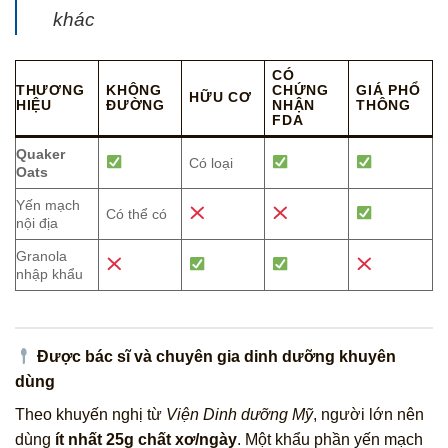
khác
CÓ
THƯƠNG
KHÔNG
CHỨNG
GIÁ PHỔ
HỮU CƠ
HIỆU
ĐƯỜNG
NHẬN
THÔNG
FDA
Quaker
Có loại
Oats
Yến mạch
Có thể có
nội địa
Granola
nhập khẩu
Được bác sĩ và chuyên gia dinh dưỡng khuyên
dùng
Theo khuyến nghị từ
Viện Dinh dưỡng Mỹ
, người lớn nên
dùng
ít nhất 25g chất xơ/ngày
. Một khẩu phần yến mạch