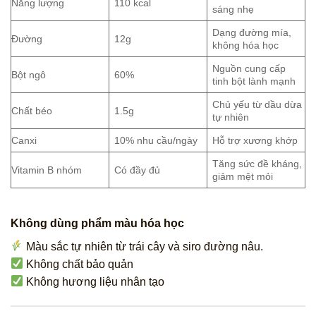
Năng lượng
110 kcal
sáng nhẹ
Dạng đường mía,
Đường
12g
không hóa học
Nguồn cung cấp
Bột ngô
60%
tinh bột lành mạnh
Chủ yếu từ dầu dừa
Chất béo
1.5g
tự nhiên
Canxi
10% nhu cầu/ngày
Hỗ trợ xương khớp
Tăng sức đề kháng,
Vitamin B nhóm
Có đầy đủ
giảm mệt mỏi
Không dùng phẩm màu hóa học
Màu sắc tự nhiên từ trái cây và siro đường nâu.
Không chất bảo quản
Không hương liệu nhân tạo