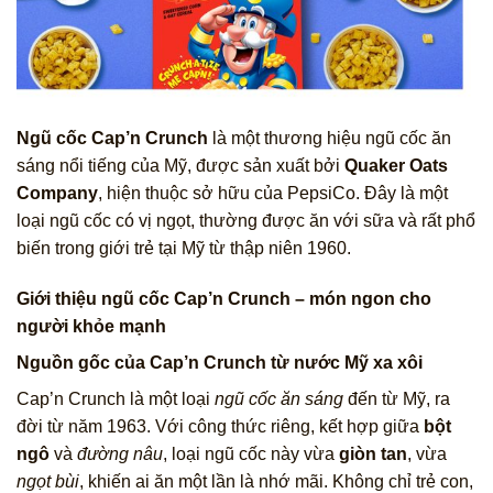
Ngũ cốc Cap’n Crunch
là một thương hiệu ngũ cốc ăn
sáng nổi tiếng của Mỹ, được sản xuất bởi
Quaker Oats
Company
, hiện thuộc sở hữu của PepsiCo. Đây là một
loại ngũ cốc có vị ngọt, thường được ăn với sữa và rất phổ
biến trong giới trẻ tại Mỹ từ thập niên 1960.
Giới thiệu ngũ cốc Cap’n Crunch – món ngon cho
người khỏe mạnh
Nguồn gốc của Cap’n Crunch từ nước Mỹ xa xôi
Cap’n Crunch là một loại
ngũ cốc ăn sáng
đến từ Mỹ, ra
đời từ năm 1963. Với công thức riêng, kết hợp giữa
bột
ngô
và
đường nâu
, loại ngũ cốc này vừa
giòn tan
, vừa
ngọt bùi
, khiến ai ăn một lần là nhớ mãi. Không chỉ trẻ con,