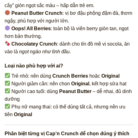
cây” giòn ngọt sắc màu – hấp dẫn trẻ em.
Peanut Butter Crunch
: vị bơ đậu phộng đậm đà, thơm
ngậy, phù hợp với người lớn.
Oops! All Berries
: toàn bộ là viên berry giòn tan, ngọt
hơn bản thường.
Chocolatey Crunch
: dành cho tín đồ mê vị socola, ăn
vào là
ngọt ngào như tình đầu
.
Loại nào phù hợp với ai?
Trẻ nhỏ: nên dùng
Crunch Berries
hoặc
Original
Người giảm cân: nên chọn
Original
, kết hợp sữa hạt
Người cao tuổi: dùng
Peanut Butter
– dễ nhai, đủ dinh
dưỡng
Phụ nữ mang thai: có thể dùng tất cả, nhưng nên ưu
tiên
Original
Phân biệt từng vị Cap’n Crunch để chọn đúng ý thích