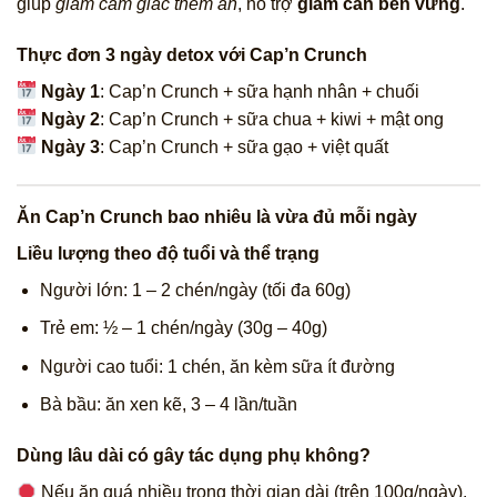
giúp
giảm cảm giác thèm ăn
, hỗ trợ
giảm cân bền vững
.
Thực đơn 3 ngày detox với Cap’n Crunch
Ngày 1
: Cap’n Crunch + sữa hạnh nhân + chuối
Ngày 2
: Cap’n Crunch + sữa chua + kiwi + mật ong
Ngày 3
: Cap’n Crunch + sữa gạo + việt quất
Ăn Cap’n Crunch bao nhiêu là vừa đủ mỗi ngày
Liều lượng theo độ tuổi và thể trạng
Người lớn: 1 – 2 chén/ngày (tối đa 60g)
Trẻ em: ½ – 1 chén/ngày (30g – 40g)
Người cao tuổi: 1 chén, ăn kèm sữa ít đường
Bà bầu: ăn xen kẽ, 3 – 4 lần/tuần
Dùng lâu dài có gây tác dụng phụ không?
Nếu ăn quá nhiều trong thời gian dài (trên 100g/ngày),