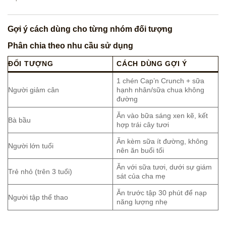
Gợi ý cách dùng cho từng nhóm đối tượng
Phân chia theo nhu cầu sử dụng
ĐỐI TƯỢNG
CÁCH DÙNG GỢI Ý
1 chén Cap’n Crunch + sữa
Người giảm cân
hạnh nhân/sữa chua không
đường
Ăn vào bữa sáng xen kẽ, kết
Bà bầu
hợp trái cây tươi
Ăn kèm sữa ít đường, không
Người lớn tuổi
nên ăn buổi tối
Ăn với sữa tươi, dưới sự giám
Trẻ nhỏ (trên 3 tuổi)
sát của cha mẹ
Ăn trước tập 30 phút để nạp
Người tập thể thao
năng lượng nhẹ