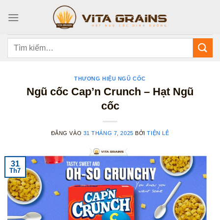
Bỏ
qua
nội
dung
Tìm
kiếm:
THƯƠNG HIỆU NGŨ CỐC
Ngũ cốc Cap’n Crunch – Hạt Ngũ
cốc
ĐĂNG VÀO
31 THÁNG 7, 2025
BỞI
TIỆN LÊ
31
Th7