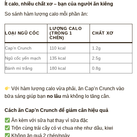
Ít calo, nhiều chất xơ – bạn của người ăn kiêng
So sánh hàm lượng calo mỗi phần ăn:
LƯỢNG CALO
LOẠI NGŨ CỐC
(TRONG 1
CHẤT XƠ
CHÉN)
Cap’n Crunch
110 kcal
1.2g
Ngũ cốc yến mạch
135 kcal
2.5g
Bánh mì trắng
180 kcal
0.8g
Với hàm lượng calo vừa phải, ăn Cap’n Crunch vào
bữa sáng giúp bạn
no lâu
mà không lo tăng cân.
Cách ăn Cap’n Crunch để giảm cân hiệu quả
Ăn kèm với sữa hạt thay vì sữa đặc
Trộn cùng trái cây có vị chua nhẹ như dâu, kiwi
Không ăn quá 2 chén/ngày