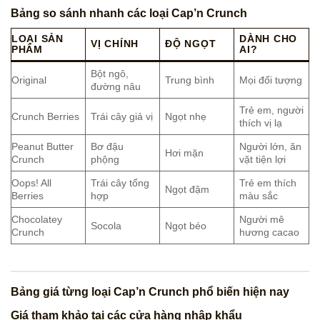
Bảng so sánh nhanh các loại Cap’n Crunch
LOẠI SẢN
DÀNH CHO
VỊ CHÍNH
ĐỘ NGỌT
PHẨM
AI?
Bột ngô,
Original
Trung bình
Mọi đối tượng
đường nâu
Trẻ em, người
Crunch Berries
Trái cây giả vị
Ngọt nhẹ
thích vị lạ
Peanut Butter
Bơ đậu
Người lớn, ăn
Hơi mặn
Crunch
phộng
vặt tiện lợi
Oops! All
Trái cây tổng
Trẻ em thích
Ngọt đậm
Berries
hợp
màu sắc
Chocolatey
Người mê
Socola
Ngọt béo
Crunch
hương cacao
Bảng giá từng loại Cap’n Crunch phổ biến hiện nay
Giá tham khảo tại các cửa hàng nhập khẩu