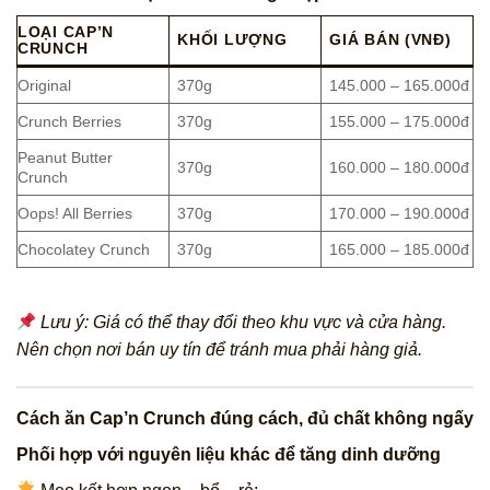
LOẠI CAP’N
KHỐI LƯỢNG
GIÁ BÁN (VNĐ)
CRUNCH
Original
370g
145.000 – 165.000đ
Crunch Berries
370g
155.000 – 175.000đ
Peanut Butter
370g
160.000 – 180.000đ
Crunch
Oops! All Berries
370g
170.000 – 190.000đ
Chocolatey Crunch
370g
165.000 – 185.000đ
Lưu ý: Giá có thể thay đổi theo khu vực và cửa hàng.
Nên chọn nơi bán uy tín để tránh mua phải hàng giả.
Cách ăn Cap’n Crunch đúng cách, đủ chất không ngấy
Phối hợp với nguyên liệu khác để tăng dinh dưỡng