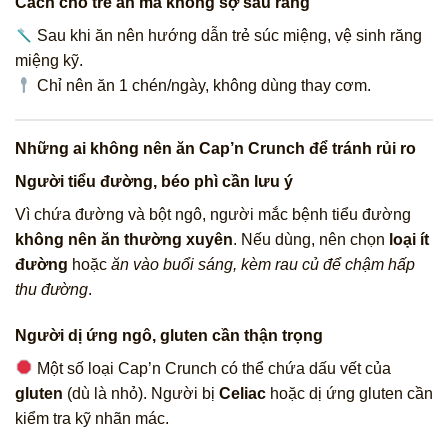
Cách cho trẻ ăn mà không sợ sâu răng
Sau khi ăn nên hướng dẫn trẻ súc miệng, vệ sinh răng
miệng kỹ.
Chỉ nên ăn 1 chén/ngày, không dùng thay cơm.
Những ai không nên ăn Cap’n Crunch để tránh rủi ro
Người tiểu đường, béo phì cần lưu ý
Vì chứa đường và bột ngô, người mắc bệnh tiểu đường
không nên ăn thường xuyên
. Nếu dùng, nên chọn
loại ít
đường
hoặc
ăn vào buổi sáng, kèm rau củ để chậm hấp
thu đường
.
Người dị ứng ngô, gluten cần thận trọng
Một số loại Cap’n Crunch có thể chứa dấu vết của
gluten
(dù là nhỏ). Người bị
Celiac
hoặc dị ứng gluten cần
kiểm tra kỹ nhãn mác.