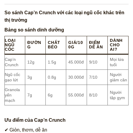
So sánh Cap’n Crunch với các loại ngũ cốc khác trên
thị trường
Bảng so sánh dinh dưỡng
LOẠI
DÀNH
ĐƯỜN
CHẤT
GIÁ/10
ĐIỂM
NGŨ
CHO
G
BÉO
0G
DỄ ĂN
CỐC
AI?
Cap’n
Mọi lứa
12g
1.5g
45.000đ
9/10
Crunch
tuổi
Ngũ cốc
Người
3g
0.8g
30.000đ
7/10
gạo lứt
giảm cân
Granola
Người
yến
7g
6g
55.000đ
8/10
tập gym
mạch
Ưu điểm của Cap’n Crunch
✔ Giòn, thơm, dễ ăn