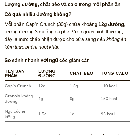
Lượng đường, chất béo và calo trong mỗi phần ăn
Có quá nhiều đường không?
Mỗi phần Cap’n Crunch (30g) chứa khoảng
12g đường
,
tương đương 3 muỗng cà phê. Với người bình thường,
đây là mức chấp nhận được cho bữa sáng
nếu không ăn
kèm thực phẩm ngọt khác
.
So sánh nhanh với ngũ cốc giảm cân
TÊN SẢN
LƯỢNG
CHẤT BÉO
TỔNG CALO
PHẨM
ĐƯỜNG
Cap’n Crunch
12g
1.5g
110 kcal
Granola không
4g
6g
150 kcal
đường
Ngũ cốc ăn
1.5g
1g
95 kcal
kiêng